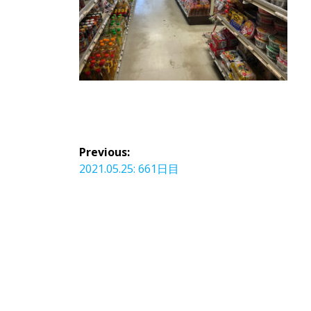
投
Previous:
稿
Previous
2021.05.25: 661日目
ナ
post:
ビ
ゲ
ー
シ
ョ
ン