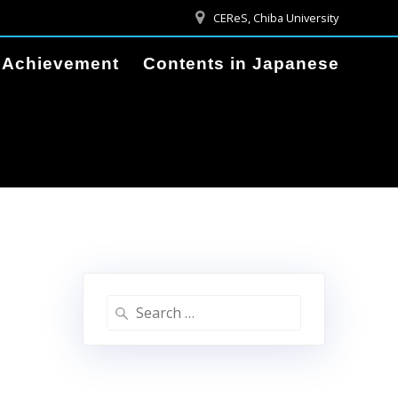
CEReS, Chiba University
Achievement
Contents in Japanese
Search
for: